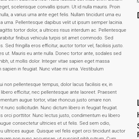
M
eget, scelerisque convallis ipsum. Ut id nulla mauris. Proin
ulla, a varius urna ante eget felis. Nullam tincidunt urna eu
na urna. Pellentesque dapibus velit ut ipsum semper lacinia.
ittis tortor dolor, a ultrices risus interdum ac. Pellentesque
rabitur finibus vehicula turpis sit amet commodo. Sed
Sed fringilla eros efficitur, auctor tortor vel, facilisis justo.
s ut. Mauris eu ante nulla. Donec tortor ante, sodales sed
ibh, ut mollis dolor. Integer vitae sapien eget massa
 sapien in feugiat. Nunc vitae mi urna. Vestibulum
 dui non pellentesque tempus, dolor lacus facilisis ex, in
bero efficitur, nec pellentesque ante laoreet. Praesent
elementum augue tortor, vitae rhoncus justo ornare non.
t nunc sollicitudin. Nunc dictum libero in feugiat feugiat.
s orci porttitor. Nunc lectus justo, condimentum eu libero
ugue consectetur ultricies et ut felis. Sed sem odio,
 ultrices augue. Quisque vel felis eget orci tincidunt auctor
m quam non nunc accumsan, ut suscipit nibh rutrum. Cum