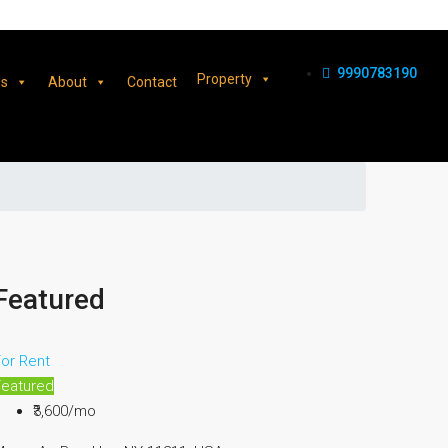
9990783190
Property
es
About
Contact
Featured
or Rent
Featured
₹3,600/mo