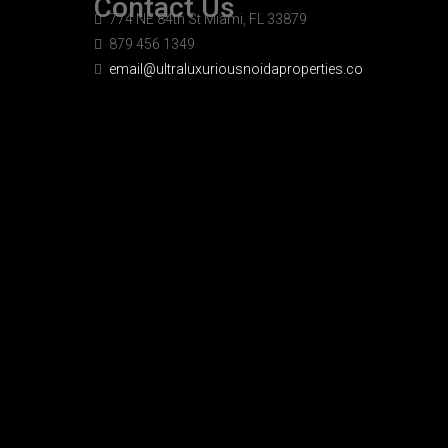
Contact Us
774 NE 84th St Miami, FL 33879
879 456 1349
email@ultraluxuriousnoidaproperties.co