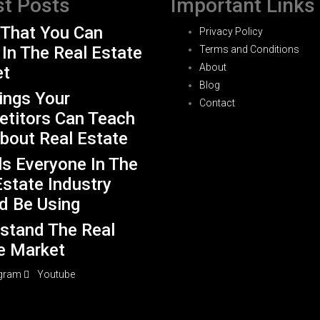
st Posts
Important Links
s That You Can
Privacy Policy
 In The Real Estate
Terms and Conditions
About
et
Blog
ings Your
Contact
titors Can Teach
bout Real Estate
ls Everyone In The
Estate Industry
d Be Using
stand The Real
e Market
agram
Youtube