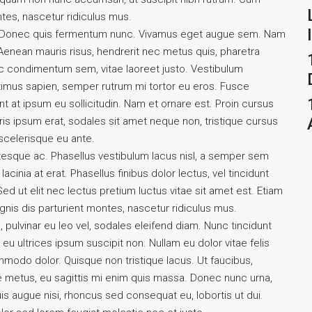
tes, nascetur ridiculus mus.
tus. Donec quis fermentum nunc. Vivamus eget augue sem. Nam
Aenean mauris risus, hendrerit nec metus quis, pharetra
c condimentum sem, vitae laoreet justo. Vestibulum
mus sapien, semper rutrum mi tortor eu eros. Fusce
nt at ipsum eu sollicitudin. Nam et ornare est. Proin cursus
s ipsum erat, sodales sit amet neque non, tristique cursus
 scelerisque eu ante.
tesque ac. Phasellus vestibulum lacus nisl, a semper sem
cinia at erat. Phasellus finibus dolor lectus, vel tincidunt
s. Sed ut elit nec lectus pretium luctus vitae sit amet est. Etiam
nis dis parturient montes, nascetur ridiculus mus.
, pulvinar eu leo vel, sodales eleifend diam. Nunc tincidunt
o, eu ultrices ipsum suscipit non. Nullam eu dolor vitae felis
mmodo dolor. Quisque non tristique lacus. Ut faucibus,
e metus, eu sagittis mi enim quis massa. Donec nunc urna,
is augue nisi, rhoncus sed consequat eu, lobortis ut dui.