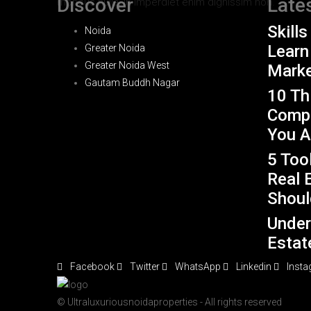
Discover
Late
rhoncus nulla, in imperdiet enim dignissim non.
Skill
Noida
Learn
Greater Noida
Greater Noida West
Mark
Gautam Buddh Nagar
10 Th
Compe
You A
5 Too
Real 
Shoul
Under
Estat
Facebook
Twitter
WhatsApp
Linkedin
Inst
© Ultraluxuriousnoidaproperties - All rights reserved