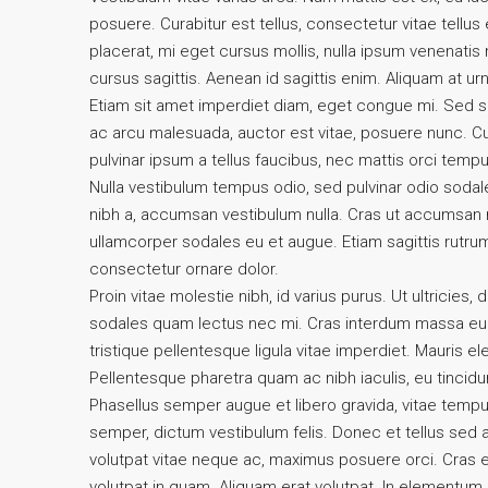
posuere. Curabitur est tellus, consectetur vitae tellus 
placerat, mi eget cursus mollis, nulla ipsum venenatis n
cursus sagittis. Aenean id sagittis enim. Aliquam at ur
Etiam sit amet imperdiet diam, eget congue mi. Sed sag
ac arcu malesuada, auctor est vitae, posuere nunc. Cu
pulvinar ipsum a tellus faucibus, nec mattis orci tempus. 
Nulla vestibulum tempus odio, sed pulvinar odio sodale
nibh a, accumsan vestibulum nulla. Cras ut accumsan n
ullamcorper sodales eu et augue. Etiam sagittis rutrum
consectetur ornare dolor.
Proin vitae molestie nibh, id varius purus. Ut ultricies,
sodales quam lectus nec mi. Cras interdum massa eu li
tristique pellentesque ligula vitae imperdiet. Mauris 
Pellentesque pharetra quam ac nibh iaculis, eu tincidun
Phasellus semper augue et libero gravida, vitae tempu
semper, dictum vestibulum felis. Donec et tellus sed a
volutpat vitae neque ac, maximus posuere orci. Cras eu
volutpat in quam. Aliquam erat volutpat. In elementu