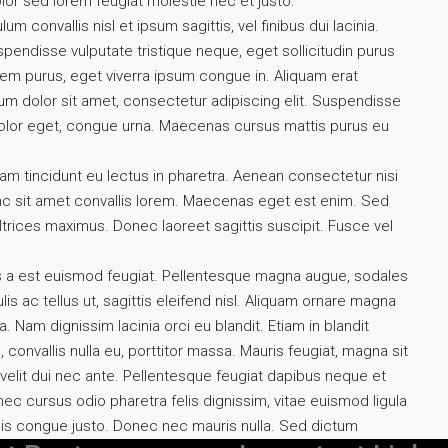
olor sed lorem feugiat molestie nec et justo.
 convallis nisl et ipsum sagittis, vel finibus dui lacinia.
endisse vulputate tristique neque, eget sollicitudin purus
em purus, eget viverra ipsum congue in. Aliquam erat
m dolor sit amet, consectetur adipiscing elit. Suspendisse
t dolor eget, congue urna. Maecenas cursus mattis purus eu
am tincidunt eu lectus in pharetra. Aenean consectetur nisi
unc sit amet convallis lorem. Maecenas eget est enim. Sed
trices maximus. Donec laoreet sagittis suscipit. Fusce vel
us a est euismod feugiat. Pellentesque magna augue, sodales
lis ac tellus ut, sagittis eleifend nisl. Aliquam ornare magna
. Nam dignissim lacinia orci eu blandit. Etiam in blandit
, convallis nulla eu, porttitor massa. Mauris feugiat, magna sit
m velit dui nec ante. Pellentesque feugiat dapibus neque et
cursus odio pharetra felis dignissim, vitae euismod ligula
isis congue justo. Donec nec mauris nulla. Sed dictum