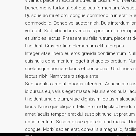
Vivamus placerat auctor arcu eu tincidunt. Proin vel d
Donec mollis tortor ut est dapibus fermentum. Vestibulum
Quisque ac mi et orci congue commodo in in erat. Susp
commodo id. Donec vel auctor nibh. Duis interdum lor
volutpat. Sed bibendum venenatis pretium. Lorem ipsu
et ultricies lectus. Praesent eu felis rutrum, placera
tincidunt. Cras pretium elementum elit a tempus.
Integer vitae libero eu eros gravida condimentum. Null
quis nulla condimentum, eget tristique ex pretium. N
scelerisque posuere lacus et consequat. Ut ultrices ul
lectus nibh. Nam vitae tristique ante.
Sed sodales ante ut lobortis interdum. Aenean at ris
id cursus eu, varius eget massa. Mauris eros nulla, iacu
tincidunt urna dictum, vitae dignissim lectus malesuada
lacus. Nunc quis aliquam felis. Proin id ligula bibendum
amet iaculis tempor, erat dui suscipit nunc, ut pretiu
condimentum. Suspendisse eget eleifend massa. Donec 
congue. Morbi sapien erat, convallis a magna id, facil