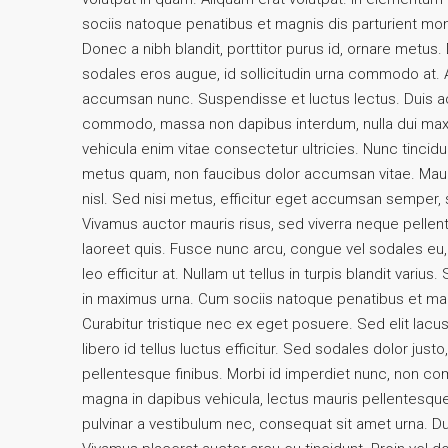
sociis natoque penatibus et magnis dis parturient mon
Donec a nibh blandit, porttitor purus id, ornare me
sodales eros augue, id sollicitudin urna commodo at. 
accumsan nunc. Suspendisse et luctus lectus. Duis a
commodo, massa non dapibus interdum, nulla dui maxi
vehicula enim vitae consectetur ultricies. Nunc tincidu
metus quam, non faucibus dolor accumsan vitae. Mauri
nisl. Sed nisi metus, efficitur eget accumsan semper,
Vivamus auctor mauris risus, sed viverra neque pellen
laoreet quis. Fusce nunc arcu, congue vel sodales eu, la
leo efficitur at. Nullam ut tellus in turpis blandit variu
in maximus urna. Cum sociis natoque penatibus et mag
Curabitur tristique nec ex eget posuere. Sed elit lacus
libero id tellus luctus efficitur. Sed sodales dolor just
pellentesque finibus. Morbi id imperdiet nunc, non co
magna in dapibus vehicula, lectus mauris pellentesqu
pulvinar a vestibulum nec, consequat sit amet urna. Du