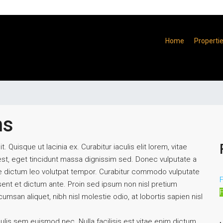
Home
Properti
ns
 Quisque ut lacinia ex. Curabitur iaculis elit lorem, vitae
m est, eget tincidunt massa dignissim sed. Donec vulputate a
ae dictum leo volutpat tempor. Curabitur commodo vulputate
F
ent et dictum ante. Proin sed ipsum non nisl pretium
msan aliquet, nibh nisl molestie odio, at lobortis sapien nisl
culis sem euismod nec. Nulla facilisis est vitae enim dictum