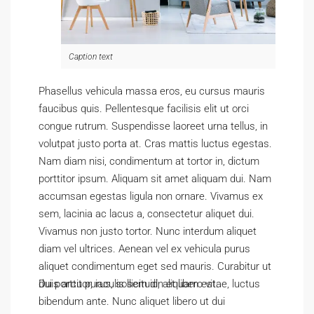
Caption text
Phasellus vehicula massa eros, eu cursus mauris
faucibus quis. Pellentesque facilisis elit ut orci
congue rutrum. Suspendisse laoreet urna tellus, in
volutpat justo porta at. Cras mattis luctus egestas.
Nam diam nisi, condimentum at tortor in, dictum
porttitor ipsum. Aliquam sit amet aliquam dui. Nam
accumsan egestas ligula non ornare. Vivamus ex
sem, lacinia ac lacus a, consectetur aliquet dui.
Vivamus non justo tortor. Nunc interdum aliquet
diam vel ultrices. Aenean vel ex vehicula purus
aliquet condimentum eget sed mauris. Curabitur ut
dui porttitor, iaculis sem id, aliquam est.
Duis arcu purus, sollicitudin et libero vitae, luctus
bibendum ante. Nunc aliquet libero ut dui