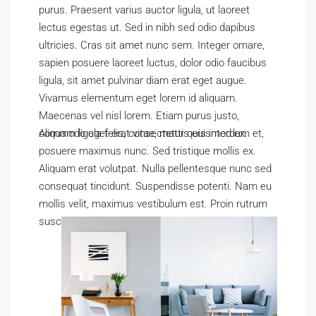
purus. Praesent varius auctor ligula, ut laoreet
lectus egestas ut. Sed in nibh sed odio dapibus
ultricies. Cras sit amet nunc sem. Integer ornare,
sapien posuere laoreet luctus, dolor odio faucibus
ligula, sit amet pulvinar diam erat eget augue.
Vivamus elementum eget lorem id aliquam.
Maecenas vel nisl lorem. Etiam purus justo,
commodo eget erat vitae, mattis euismod ex.
Aliquam ligula felis, consectetur quis interdum et,
posuere maximus nunc. Sed tristique mollis ex.
Aliquam erat volutpat. Nulla pellentesque nunc sed
consequat tincidunt. Suspendisse potenti. Nam eu
mollis velit, maximus vestibulum est. Proin rutrum
suscipit sem, volutpat imperdiet risus pulvinar vitae.