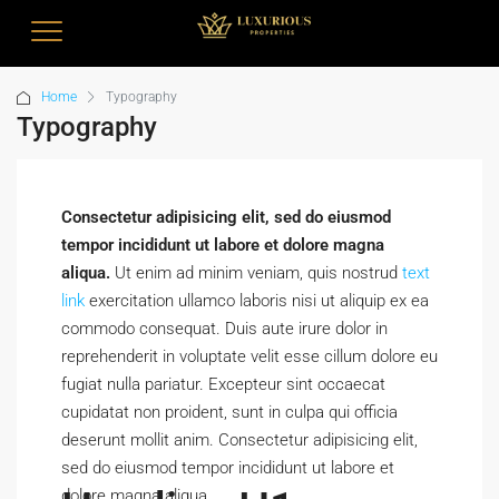
Home
Typography
Typography
Consectetur adipisicing elit, sed do eiusmod
tempor incididunt ut labore et dolore magna
aliqua.
Ut enim ad minim veniam, quis nostrud
text
link
exercitation ullamco laboris nisi ut aliquip ex ea
commodo consequat. Duis aute irure dolor in
reprehenderit in voluptate velit esse cillum dolore eu
fugiat nulla pariatur. Excepteur sint occaecat
cupidatat non proident, sunt in culpa qui officia
deserunt mollit anim. Consectetur adipisicing elit,
sed do eiusmod tempor incididunt ut labore et
dolore magna aliqua.